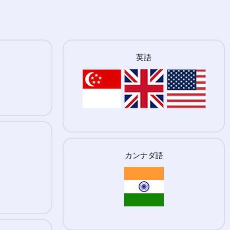
英語
カンナダ語