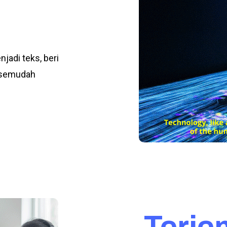
jadi teks, beri
g semudah
Terj