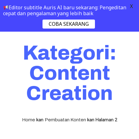
X
Editor subtitle Auris AI baru sekarang: Pengeditan
cepat dan pengalaman yang lebih baik
COBA SEKARANG
Kategori:
Content
Creation
kan
kan
Halaman 2
Home
Pembuatan Konten