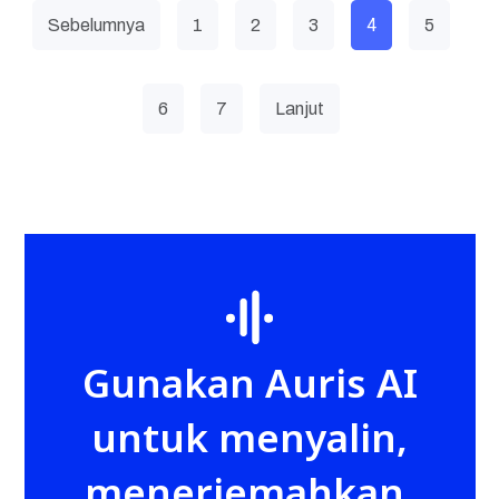
4
Sebelumnya
1
2
3
5
6
7
Lanjut
Gunakan Auris AI
untuk menyalin,
menerjemahkan,