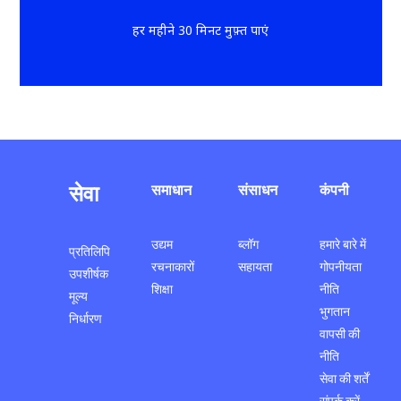
हर महीने 30 मिनट मुफ़्त पाएं
सेवा
समाधान
संसाधन
कंपनी
उद्यम
ब्लॉग
हमारे बारे में
प्रतिलिपि
रचनाकारों
सहायता
गोपनीयता
उपशीर्षक
शिक्षा
नीति
मूल्य
भुगतान
निर्धारण
वापसी की
नीति
सेवा की शर्तें