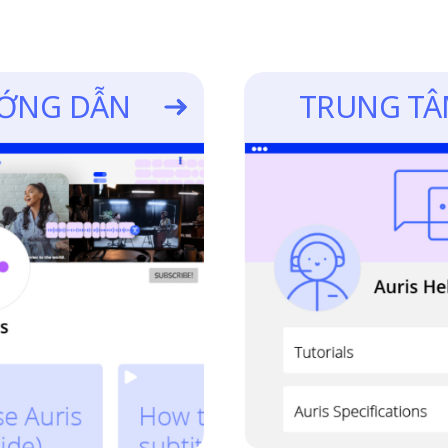
ƯỚNG DẪN
TRUNG TÂ