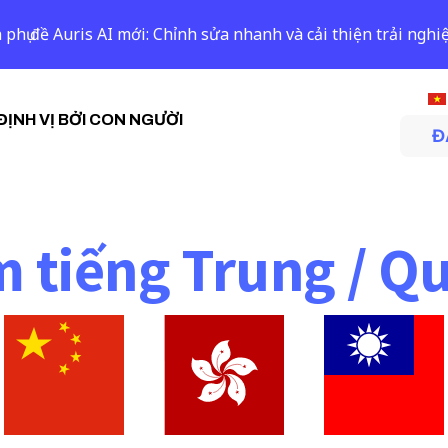
 phụ đề Auris AI mới: Chỉnh sửa nhanh và cải thiện trải ngh
ĐỊNH VỊ BỞI CON NGƯỜI
Đ
 tiếng Trung / Q