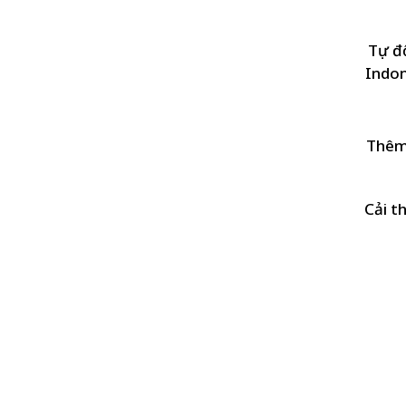
Tự đ
Indon
Thêm 
Cải t