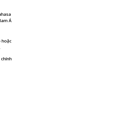
ahasa
 Nam Á
p hoặc
.
 chính