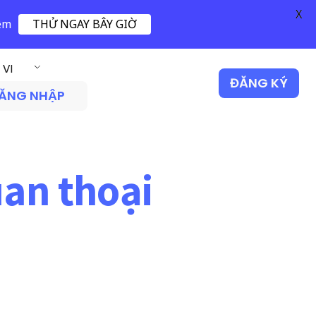
X
iệm
THỬ NGAY BÂY GIỜ
VI
ĐĂNG KÝ
ĂNG NHẬP
uan thoại