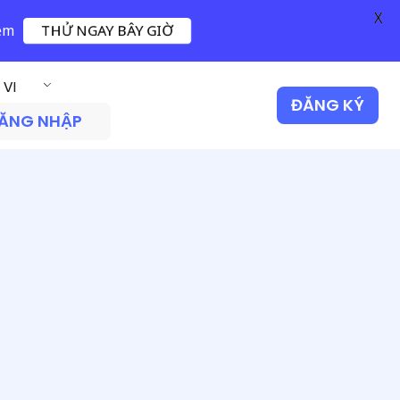
X
iệm
THỬ NGAY BÂY GIỜ
VI
ĐĂNG KÝ
ĂNG NHẬP