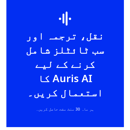
نقل، ترجمہ اور
سب ٹائٹلز شامل
کرنے کے لیے
Auris AI کا
استعمال کریں۔
ہر ماہ 30 منٹ مفت حاصل کریں۔