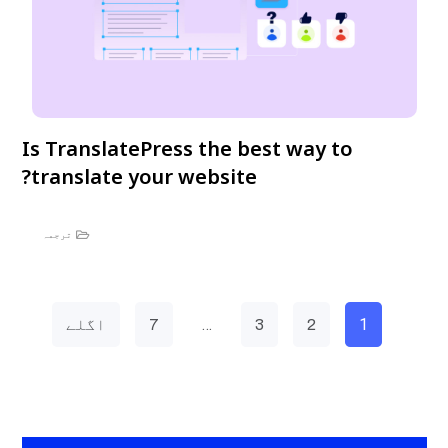
Is TranslatePress the best way to
translate your website?
ترجمہ
…
1
2
3
7
اگلے