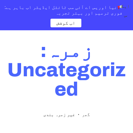
ایک
نیا اوریس اے آئی سب ٹائٹل ایڈیٹر اب باہر ہے:
فوری ترمیم اور بہتر تجربہ
س
اب کوشش
زمرہ:
Uncategoriz
ed
・
غیر زمرہ بندی
گھر