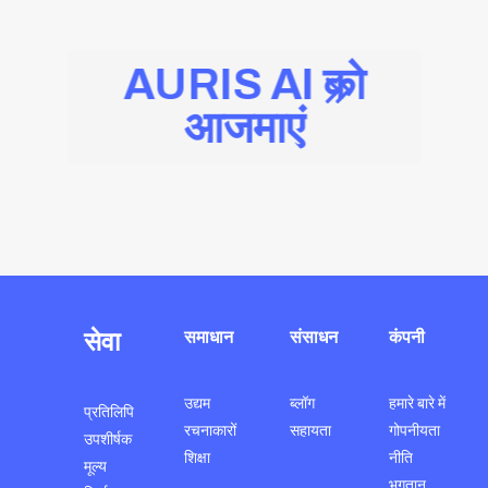
AURIS AI को
आजमाएं
सेवा
समाधान
संसाधन
कंपनी
उद्यम
ब्लॉग
हमारे बारे में
प्रतिलिपि
रचनाकारों
सहायता
गोपनीयता
उपशीर्षक
शिक्षा
नीति
मूल्य
भुगतान